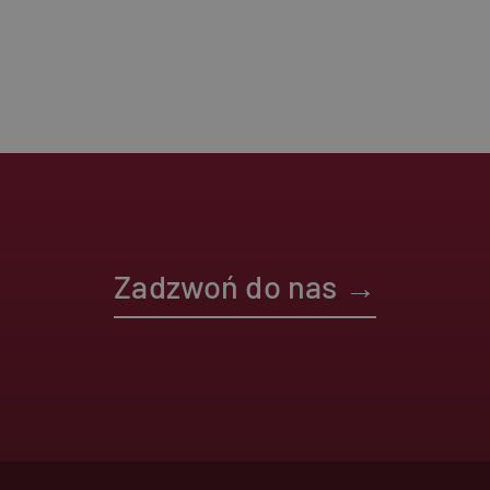
Wydajnościowe pliki c
cookie. Te pliki coo
Nazwa
_ga
Zadzwoń do nas →
_ga_1NEYMPFCPT