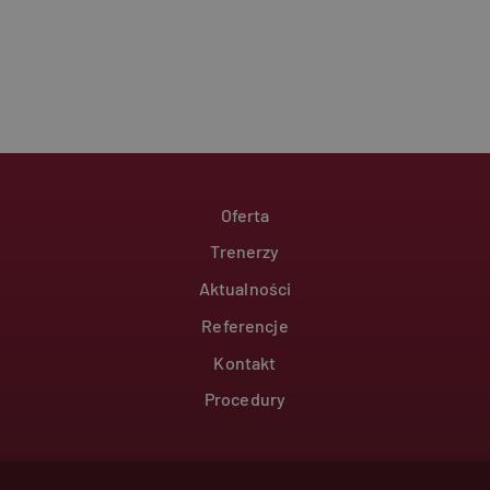
analityczne pliki
ika.
versal Analytics -
Footer
anej usługi
Oferta
różniania unikalnych
erowanej liczby
Trenerzy
y w każdym żądaniu
tyczących
ortów analitycznych
Aktualności
Referencje
ics do
Kontakt
Procedury