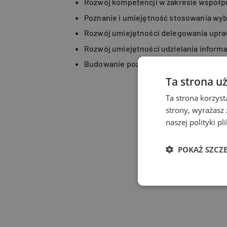
Rozwój kompetencji w zakresie współp
Poznanie i umiejętność stosowania wyb
Rozwój umiejętności delegowania upr
Rozwój umiejętności udzielania informa
Budowanie pozytywnych relacji grupo
Ta strona u
Ta strona korzyst
strony, wyrażasz
naszej polityki p
POKAŻ SZCZ
Wydaj