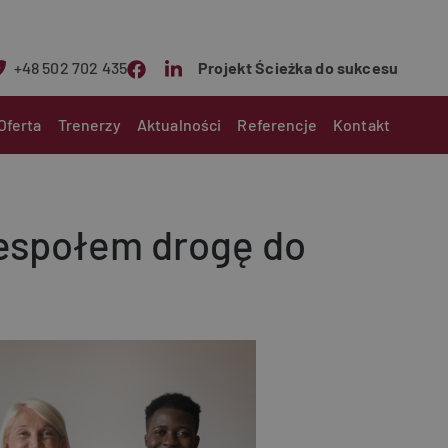
+48 502 702 435
Projekt Ścieżka do sukcesu
n
Oferta
Trenerzy
Aktualności
Referencje
Kontakt
 zespołem drogę do