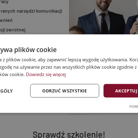
racy
ranych narzędzi komunikacji
awnień
cji zwrotnej
wych
żywa plików cookie
a z plików cookie, aby zapewnić lepszą wygodę użytkowania. Korzy
 zgodę na używanie przez nas wszystkich plików cookie zgodnie 
lików cookie.
Dowiedz się więcej
EGÓŁY
ODRZUĆ WSZYSTKIE
AKCEPTUJ
POWE
ność
Targetowanie
Funkcj
Sprawdź szkolenie!