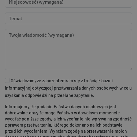
danych
dotyczącyc
odwiedzają
Temat
sesji i kam
na potrzeb
raportów
analityczn
Wiadomość
witryn.
_ga_1NEYMPFCPT
.formatrix.pl
1 rok 1 miesiąc
Ten plik co
jest używa
przez Goog
Analytics d
utrzymywa
stanu sesji.
Oświadczam, że zapoznałem/am się z treścią klauzuli
informacyjnej dotyczącej przetwarzania danych osobowych w celu
uzyskania odpowiedzi na przesłane zapytanie.
Informujemy, że podanie Państwa danych osobowych jest
dobrowolne oraz, że mogą Państwo w dowolnym momencie
wycofać poniższe zgody, a ich wycofanie nie wpływa na zgodność
z prawem przetwarzania, którego dokonano na ich podstawie
przed ich wycofaniem. Wyrażam zgodę na przetwarzanie moich