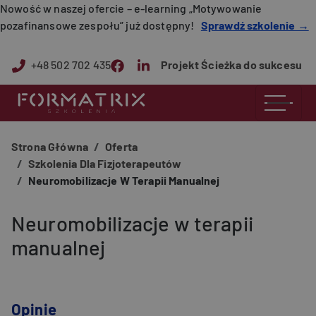
Przejdź do treści
Nowość w naszej ofercie – e-learning „Motywowanie
pozafinansowe zespołu” już dostępny!
Sprawdź szkolenie →
+48 502 702 435
Projekt Ścieżka do sukcesu
Ścieżka nawigacyjna
Strona Główna
Oferta
Szkolenia Dla Fizjoterapeutów
Neuromobilizacje W Terapii Manualnej
Neuromobilizacje w terapii
manualnej
Opinie